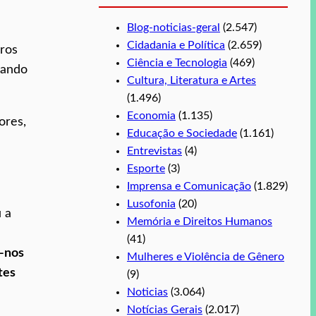
Blog-noticias-geral
(2.547)
Cidadania e Política
(2.659)
aros
Ciência e Tecnologia
(469)
uando
Cultura, Literatura e Artes
(1.496)
Economia
(1.135)
ores,
Educação e Sociedade
(1.161)
Entrevistas
(4)
Esporte
(3)
Imprensa e Comunicação
(1.829)
Lusofonia
(20)
 a
Memória e Direitos Humanos
(41)
-nos
Mulheres e Violência de Gênero
tes
(9)
Noticias
(3.064)
Notícias Gerais
(2.017)