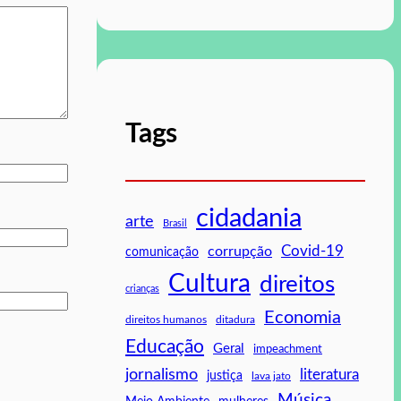
Tags
cidadania
arte
Brasil
Covid-19
corrupção
comunicação
Cultura
direitos
crianças
Economia
direitos humanos
ditadura
Educação
Geral
impeachment
jornalismo
literatura
justiça
lava jato
Música