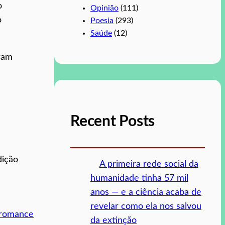
o
Opinião
(111)
o
Poesia
(293)
Saúde
(12)
uram
Recent Posts
dição
A primeira rede social da
humanidade tinha 57 mil
anos — e a ciência acaba de
revelar como ela nos salvou
romance
da extinção