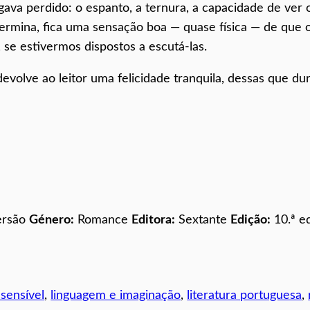
lgava perdido: o espanto, a ternura, a capacidade de ver 
 termina, fica uma sensação boa — quase física — de que 
se estivermos dispostos a escutá‑las.
volve ao leitor uma felicidade tranquila, dessas que d
ersão
Género:
Romance
Editora:
Sextante
Edição:
10.ª e
 sensível
, 
linguagem e imaginação
, 
literatura portuguesa
, 