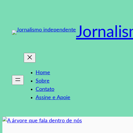
Pular
para
o
Jornali
conteúdo
Home
Sobre
Contato
Assine e Apoie