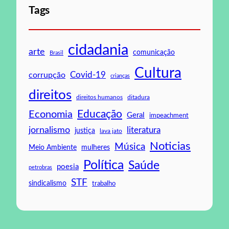
Tags
cidadania
arte
comunicação
Brasil
Cultura
Covid-19
corrupção
crianças
direitos
direitos humanos
ditadura
Educação
Economia
Geral
impeachment
jornalismo
literatura
justiça
lava jato
Noticias
Música
mulheres
Meio Ambiente
Política
Saúde
poesia
petrobras
STF
sindicalismo
trabalho