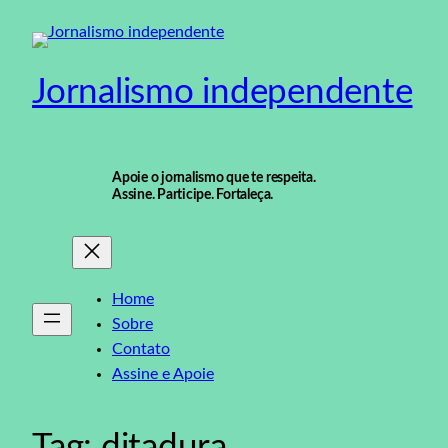
Pular
para
o
Jornalismo independente
conteúdo
Apoie o jornalismo que te respeita.
Assine. Participe. Fortaleça.
Home
Sobre
Contato
Assine e Apoie
Tag:
ditadura