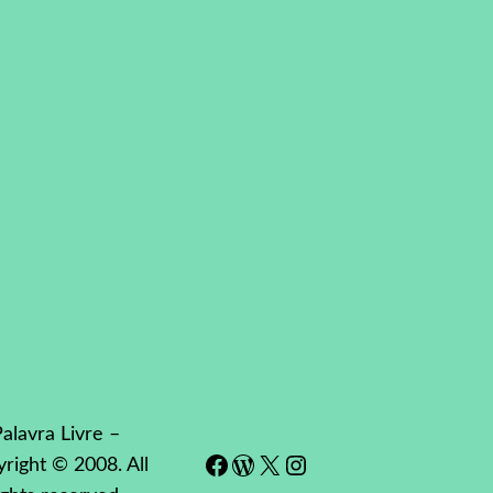
alavra Livre –
Facebook
WordPress
#
Instagram
right © 2008. All