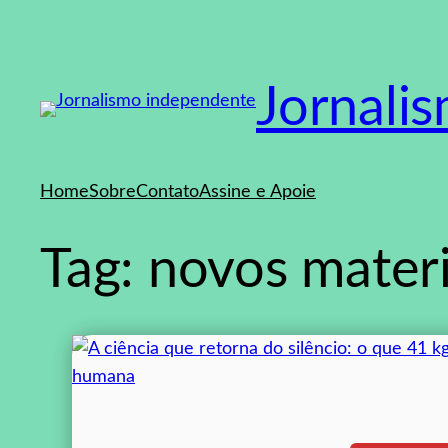
Pular
para
o
Jornali
conteúdo
Home
Sobre
Contato
Assine e Apoie
Tag:
novos materi