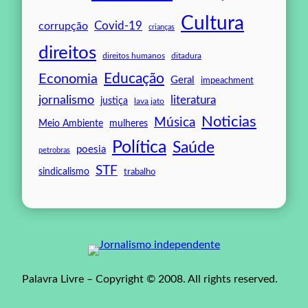
Cultura
Covid-19
corrupção
crianças
direitos
direitos humanos
ditadura
Educação
Economia
Geral
impeachment
jornalismo
literatura
justiça
lava jato
Noticias
Música
mulheres
Meio Ambiente
Política
Saúde
poesia
petrobras
STF
sindicalismo
trabalho
Palavra Livre – Copyright © 2008. All rights reserved.