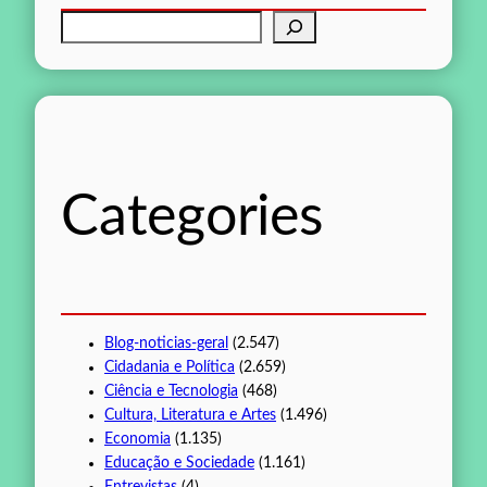
P
e
s
q
u
i
s
Categories
a
r
Blog-noticias-geral
(2.547)
Cidadania e Política
(2.659)
Ciência e Tecnologia
(468)
Cultura, Literatura e Artes
(1.496)
Economia
(1.135)
Educação e Sociedade
(1.161)
Entrevistas
(4)