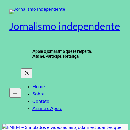
Pular
para
o
Jornalismo independente
conteúdo
Apoie o jornalismo que te respeita.
Assine. Participe. Fortaleça.
Home
Sobre
Contato
Assine e Apoie