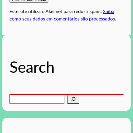
Este site utiliza o Akismet para reduzir spam.
Saiba
como seus dados em comentários são processados
.
Search
P
e
s
q
u