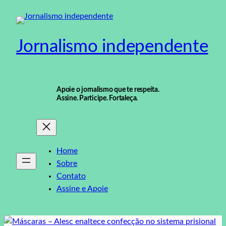
Pular
para
o
Jornalismo independente
conteúdo
Apoie o jornalismo que te respeita.
Assine. Participe. Fortaleça.
Home
Sobre
Contato
Assine e Apoie