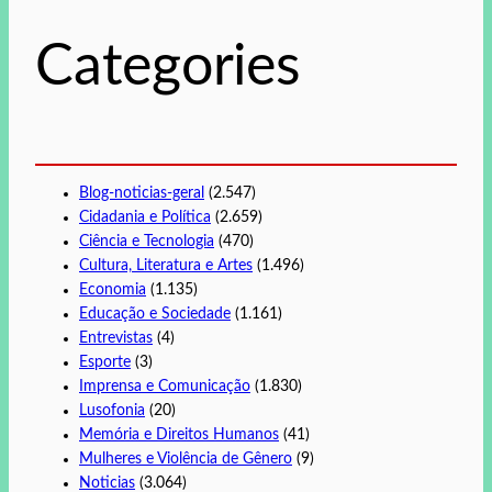
i
s
Categories
a
r
Blog-noticias-geral
(2.547)
Cidadania e Política
(2.659)
Ciência e Tecnologia
(470)
Cultura, Literatura e Artes
(1.496)
Economia
(1.135)
Educação e Sociedade
(1.161)
Entrevistas
(4)
Esporte
(3)
Imprensa e Comunicação
(1.830)
Lusofonia
(20)
Memória e Direitos Humanos
(41)
Mulheres e Violência de Gênero
(9)
Noticias
(3.064)