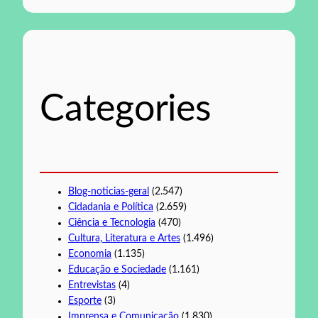
e
s
q
u
i
s
Categories
a
r
Blog-noticias-geral
(2.547)
Cidadania e Política
(2.659)
Ciência e Tecnologia
(470)
Cultura, Literatura e Artes
(1.496)
Economia
(1.135)
Educação e Sociedade
(1.161)
Entrevistas
(4)
Esporte
(3)
Imprensa e Comunicação
(1.830)