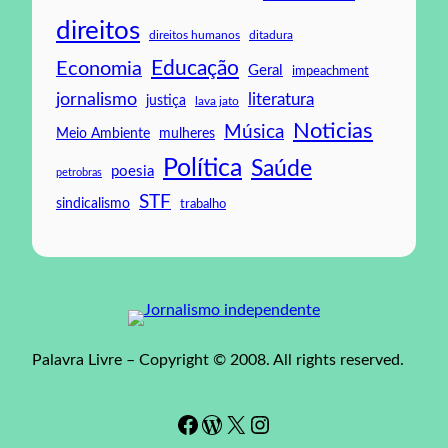
direitos
direitos humanos
ditadura
Educação
Economia
Geral
impeachment
jornalismo
literatura
justiça
lava jato
Noticias
Música
mulheres
Meio Ambiente
Política
Saúde
poesia
petrobras
STF
sindicalismo
trabalho
Palavra Livre – Copyright © 2008. All rights reserved.
Facebook
WordPress
#
Instagram