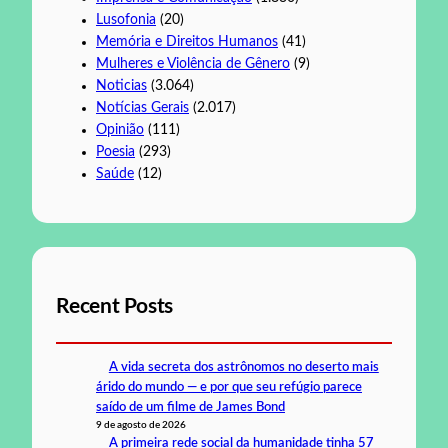
Lusofonia
(20)
Memória e Direitos Humanos
(41)
Mulheres e Violência de Gênero
(9)
Noticias
(3.064)
Notícias Gerais
(2.017)
Opinião
(111)
Poesia
(293)
Saúde
(12)
Recent Posts
A vida secreta dos astrônomos no deserto mais
árido do mundo — e por que seu refúgio parece
saído de um filme de James Bond
9 de agosto de 2026
A primeira rede social da humanidade tinha 57