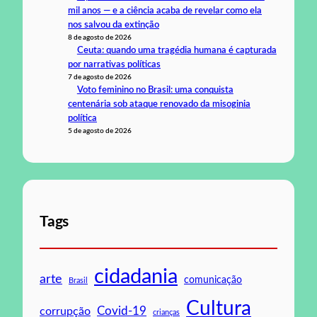
mil anos — e a ciência acaba de revelar como ela
nos salvou da extinção
8 de agosto de 2026
Ceuta: quando uma tragédia humana é capturada
por narrativas políticas
7 de agosto de 2026
Voto feminino no Brasil: uma conquista
centenária sob ataque renovado da misoginia
política
5 de agosto de 2026
Tags
cidadania
arte
comunicação
Brasil
Cultura
Covid-19
corrupção
crianças