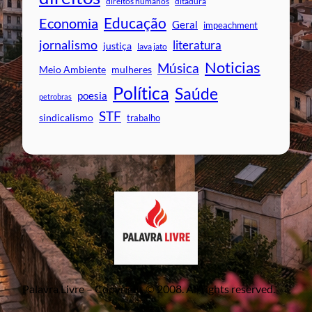
direitos humanos
ditadura
Educação
Economia
Geral
impeachment
jornalismo
literatura
justiça
lava jato
Noticias
Música
mulheres
Meio Ambiente
Política
Saúde
poesia
petrobras
STF
sindicalismo
trabalho
Palavra Livre – Copyright © 2008. All rights reserved.