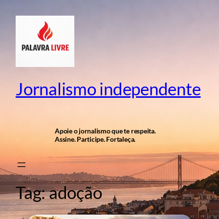
Pular
para
o
conteúdo
Jornalismo independente
Apoie o jornalismo que te respeita.
Assine. Participe. Fortaleça.
Tag:
adoção