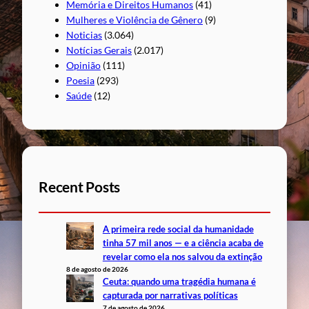
Memória e Direitos Humanos
(41)
Mulheres e Violência de Gênero
(9)
Noticias
(3.064)
Notícias Gerais
(2.017)
Opinião
(111)
Poesia
(293)
Saúde
(12)
Recent Posts
A primeira rede social da humanidade
tinha 57 mil anos — e a ciência acaba de
revelar como ela nos salvou da extinção
8 de agosto de 2026
Ceuta: quando uma tragédia humana é
capturada por narrativas políticas
7 de agosto de 2026