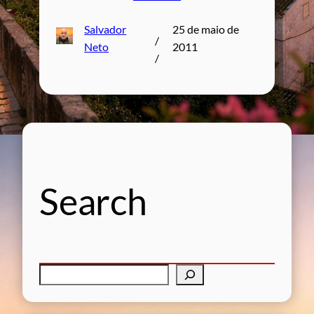
Salvador
25 de maio de
/
Neto
2011
/
Search
P
e
s