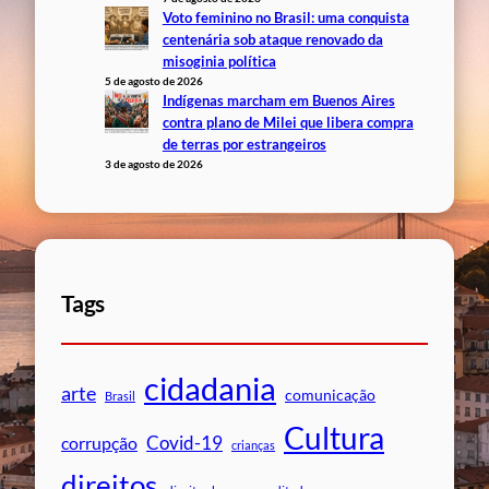
Voto feminino no Brasil: uma conquista
centenária sob ataque renovado da
misoginia política
5 de agosto de 2026
Indígenas marcham em Buenos Aires
contra plano de Milei que libera compra
de terras por estrangeiros
3 de agosto de 2026
Tags
cidadania
arte
comunicação
Brasil
Cultura
Covid-19
corrupção
crianças
direitos