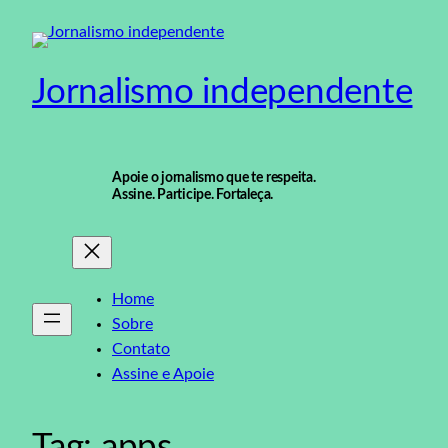
Pular
para
o
Jornalismo independente
conteúdo
Apoie o jornalismo que te respeita.
Assine. Participe. Fortaleça.
Home
Sobre
Contato
Assine e Apoie
Tag:
apps