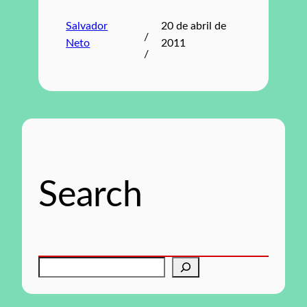
Salvador
20 de abril de
/
Neto
2011
/
Search
P
e
s