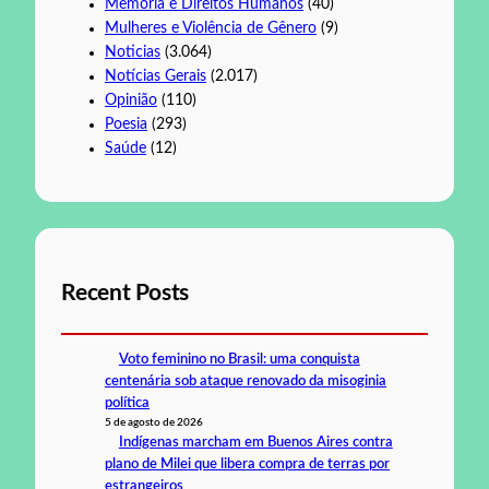
Memória e Direitos Humanos
(40)
Mulheres e Violência de Gênero
(9)
Noticias
(3.064)
Notícias Gerais
(2.017)
Opinião
(110)
Poesia
(293)
Saúde
(12)
Recent Posts
Voto feminino no Brasil: uma conquista
centenária sob ataque renovado da misoginia
política
5 de agosto de 2026
Indígenas marcham em Buenos Aires contra
plano de Milei que libera compra de terras por
estrangeiros