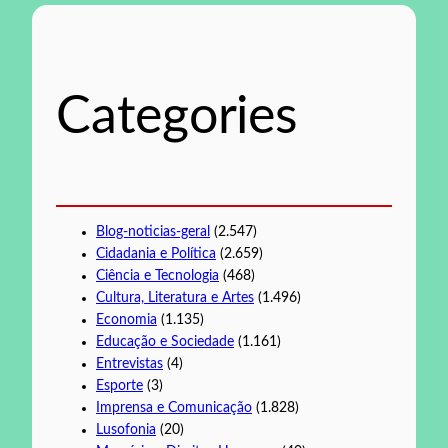
q
u
i
s
Categories
a
r
Blog-noticias-geral
(2.547)
Cidadania e Política
(2.659)
Ciência e Tecnologia
(468)
Cultura, Literatura e Artes
(1.496)
Economia
(1.135)
Educação e Sociedade
(1.161)
Entrevistas
(4)
Esporte
(3)
Imprensa e Comunicação
(1.828)
Lusofonia
(20)