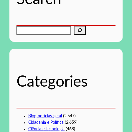
P
e
s
q
u
i
s
Categories
a
r
Blog-noticias-geral
(2.547)
Cidadania e Política
(2.659)
Ciência e Tecnologia
(468)