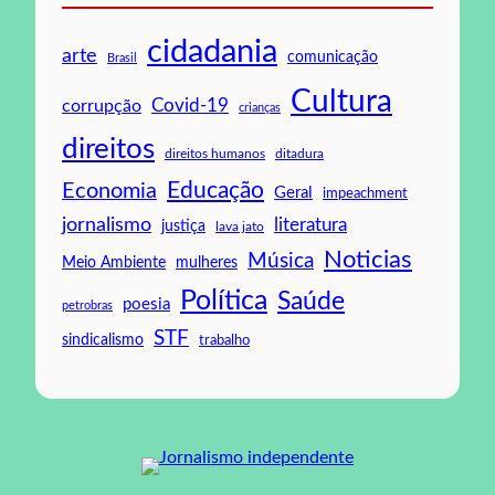
cidadania
arte
comunicação
Brasil
Cultura
Covid-19
corrupção
crianças
direitos
direitos humanos
ditadura
Educação
Economia
Geral
impeachment
jornalismo
literatura
justiça
lava jato
Noticias
Música
mulheres
Meio Ambiente
Política
Saúde
poesia
petrobras
STF
sindicalismo
trabalho