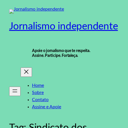
Pular
para
o
Jornalismo independente
conteúdo
Apoie o jornalismo que te respeita.
Assine. Participe. Fortaleça.
Home
Sobre
Contato
Assine e Apoie
Tag:
Sindicato dos