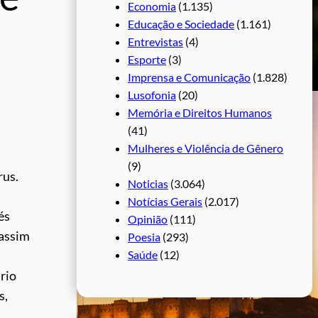
Economia
(1.135)
Educação e Sociedade
(1.161)
Entrevistas
(4)
Esporte
(3)
Imprensa e Comunicação
(1.828)
Lusofonia
(20)
Memória e Direitos Humanos
(41)
Mulheres e Violência de Gênero
(9)
rus.
Noticias
(3.064)
Notícias Gerais
(2.017)
és
Opinião
(111)
 assim
Poesia
(293)
Saúde
(12)
rio
s,