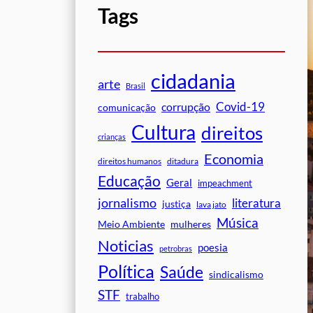
Tags
cidadania
arte
Brasil
Covid-19
corrupção
comunicação
Cultura
direitos
crianças
Economia
direitos humanos
ditadura
Educação
Geral
impeachment
jornalismo
literatura
justiça
lava jato
Música
mulheres
Meio Ambiente
Noticias
poesia
petrobras
Política
Saúde
sindicalismo
STF
trabalho