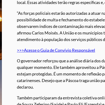
local. Essas atividades terão regras específicas e
“As forças policiais estarão autorizadas a atuar na
possibilidade de multa e fechamento do estabe
observarem índices de contaminação mais elevado
afirmou Carlos Moisés. A União e os municípios 
atendimento à população dos serviços públicos d
>>>Acesse o Guia de Convívio Responsável
O governador reforçou que a análise diária dos 
qualquer momento. Ele também aproveitou a Pásco
estejam protegidas. É um momento de reflexão pa
catarinenses. Desejo que a Páscoa traga união p
declarou.
Também participaram da entrevista coletiva onlin
de Souza Zeferino (Saúde) e Paulo Eli (Fazenda) 