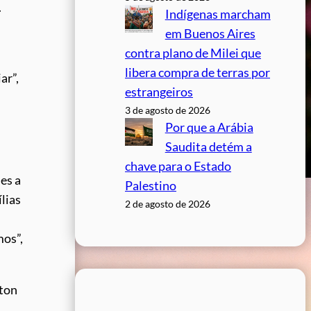
.
Indígenas marcham
em Buenos Aires
contra plano de Milei que
libera compra de terras por
ar”,
estrangeiros
3 de agosto de 2026
Por que a Arábia
Saudita detém a
chave para o Estado
es a
Palestino
lias
2 de agosto de 2026
mos”,
lton