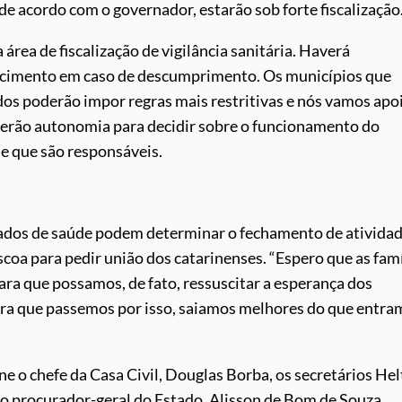
, de acordo com o governador, estarão sob forte fiscalização
 área de fiscalização de vigilância sanitária. Haverá
lecimento em caso de descumprimento. Os municípios que
s poderão impor regras mais restritivas e nós vamos apoi
terão autonomia para decidir sobre o funcionamento do
e que são responsáveis.
dados de saúde podem determinar o fechamento de atividad
a para pedir união dos catarinenses. “Espero que as famí
ra que possamos, de fato, ressuscitar a esperança dos
ara que passemos por isso, saiamos melhores do que entra
e o chefe da Casa Civil, Douglas Borba, os secretários He
e o procurador-geral do Estado, Alisson de Bom de Souza.