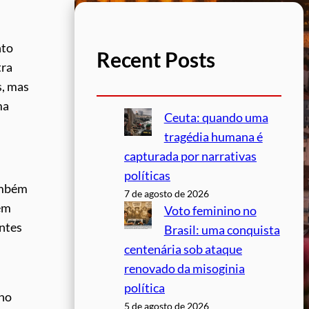
nto
Recent Posts
tra
s, mas
ma
Ceuta: quando uma
tragédia humana é
capturada por narrativas
políticas
mbém
7 de agosto de 2026
em
Voto feminino no
antes
Brasil: uma conquista
centenária sob ataque
renovado da misoginia
política
 no
5 de agosto de 2026