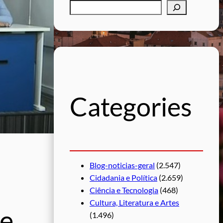
P
e
s
q
u
i
s
Categories
a
r
Blog-noticias-geral
(2.547)
Cidadania e Política
(2.659)
Ciência e Tecnologia
(468)
Cultura, Literatura e Artes
 e
(1.496)